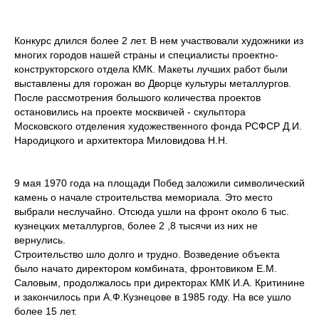
Конкурс длился более 2 лет. В нем участвовали художники из
многих городов нашей страны и специалисты проектно-
конструкторского отдела КМК. Макеты лучших работ были
выставлены для горожан во Дворце культуры металлургов.
После рассмотрения большого количества проектов
остановились на проекте москвичей - скульптора
Московского отделения художественного фонда РСФСР Д.И.
Народицкого и архитектора Миловидова Н.Н.
9 мая 1970 года на площади Побед заложили символический
камень о начале строительства мемориала. Это место
выбрали неслучайно. Отсюда ушли на фронт около 6 тыс.
кузнецких металлургов, более 2 ,8 тысячи из них не
вернулись.
Строительство шло долго и трудно. Возведение объекта
было начато директором комбината, фронтовиком Е.М.
Саловым, продолжалось при директорах КМК И.А. Критинине
и закончилось при А.Ф.Кузнецове в 1985 году. На все ушло
более 15 лет.