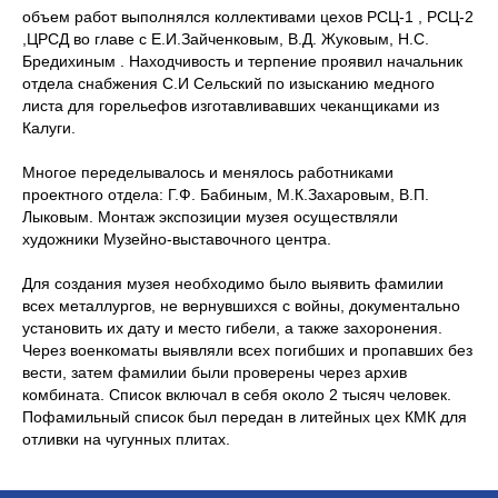
объем работ выполнялся коллективами цехов РСЦ-1 , РСЦ-2
,ЦРСД во главе с Е.И.Зайченковым, В.Д. Жуковым, Н.С.
Бредихиным . Находчивость и терпение проявил начальник
отдела снабжения С.И Сельский по изысканию медного
листа для горельефов изготавливавших чеканщиками из
Калуги.
Многое переделывалось и менялось работниками
проектного отдела: Г.Ф. Бабиным, М.К.Захаровым, В.П.
Лыковым. Монтаж экспозиции музея осуществляли
художники Музейно-выставочного центра.
Для создания музея необходимо было выявить фамилии
всех металлургов, не вернувшихся с войны, документально
установить их дату и место гибели, а также захоронения.
Через военкоматы выявляли всех погибших и пропавших без
вести, затем фамилии были проверены через архив
комбината. Список включал в себя около 2 тысяч человек.
Пофамильный список был передан в литейных цех КМК для
отливки на чугунных плитах.